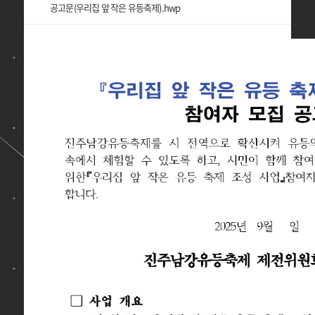
공고문(우리집 앞 작은 유등축제).hwp