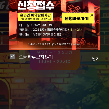
파워 오브 코리아
빛으로 피어나는 한국의 기상, 세계를 밝히는 희망의
등불
유등 점등 시간
18:00 ~ 24:00
부교 & 부스 운영시간
오늘 하루 보지 않기
닫기
13:00 ~ 23:00