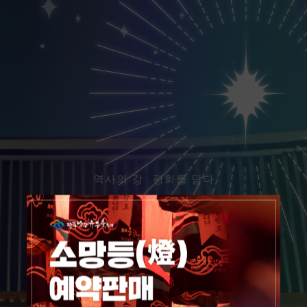
역사의 강 · 평화를 담다
P
O
W
E
R
O
F
K
O
R
E
A