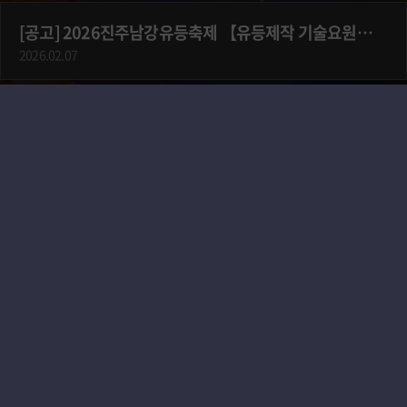
[공고] 2026진주남강유등축제 【유등제작 기술요원】 기간제 근로자 공개채용 공고
2026.02.07
2025 Main Theme
[역사의 강 · 평화를 담다]