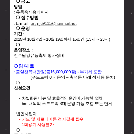
❍ 공고
방법
: 유등축제홈페이지
❍ 접수방법
: E-mail :
artjinju9111@hanmail.net
❍ 운영
기간 :
2025년 10월 4일 ~ 10월 19일까지 16일간
(13시 ~ 23시)
❍
운영장소 :
진주남강유등축제 행사장내
❍ 임 대 료
: 금일천육백만원(금16,000,000원) - 부가세 포함
(푸드트럭 8대 운영 – 촉석문 아래 성지동 둔치)
❍
신청요건
-
차별화된 메뉴 및 효율적인 운영이 가능한
업체
- 5m 내외의 푸드트럭 8대 운영 가능 조합 또는 단체
- 법인사업자
- 카드 및 제로페이등 전자결제 필수
- 1회용기 사용불가
❍