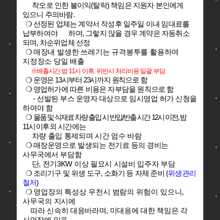
착오로 인한 불이익(탈락) 책임은 지원자 본인에게
있으니 주의바람.
❍ 선정된 업체는 계약서 작성후 일주일 이내 임대료를
납부하여야
하며, 그렇지 않을 경우 계약은 자동취소
되며, 차순위업체 선정
❍
매장내 발생한 쓰레기는 규격봉투를 활용하여
지정장소 당일 배출
※배출시간 밤 11시 이후, 위반시 처리비용 일괄 부담
❍
운영은 13시부터 23시까지 원칙으로 함
❍ 영업허가에 따른 비용은 자부담을 원칙으로 함
- 선발된 부스 운영자 대상으로 임시영업 허가 신청을
하여야 함
❍
물품 및 식재료 차량 출입 시 반입/반출 시간
12시 이전, 밤
11시 이후
외
시간에는
차량 출입 통제되며 시간 엄수 바람
❍
매장운영으로 발생되는 전기료 등의 경비는
사무국에서
부담함
단, 전기3KW 이상 필요시 시설비 입주자 부담
❍ 조리기구 및 위생 도구, 소화기 등 자체 준비 (
위생관리
철저
)
❍
영업장의 특성상 우천시 범람의 위험이 있으니,
사무국의 지시에
따라 신속히 대응바라며, 미대응에 대한 책임은 각
사업장에 있음