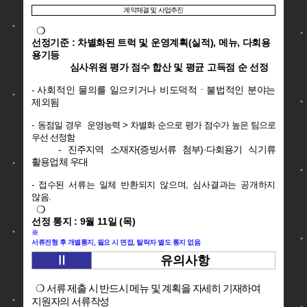
계약체결 및 사업추진
❍
선정기준 : 차별화된 트럭 및 운영계획(실적), 메뉴, 다회용
용기등
심사위원 평가 점수 합산 및 평균 고득점 순 선정
사회적인 물의를 일으키거나 비도덕적ㆍ불법적인 분야는
-
제외됨
-
동점일 경우
운영능력 > 차별화 순으로 평가 점수가 높은 팀으로
우선 선정함
-
진주지역 소재자(증빙서류 첨부)·다회용기 식기류
활용업체 우대
- 접수된 서류는 일체 반환되지 않으며, 심사결과는 공개하지
않음.
❍
선정 통지 : 9월 11일 (목)
※
서류전형 후 개별통지, 필요 시 면접, 탈락자 별도 통지 없음
Ⅱ
유의사항
❍
서류 제출 시 반드시 메뉴 및 계획을 자세히 기재하여
지원자의 서류작성