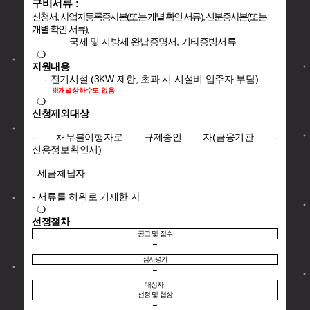
구비서류 :
신청서, 사업자등록증사본(또는 개별 확인 서류), 신분증사본(또는
개별 확인 서류),
국세 및 지방세 완납증명서, 기타증빙서류
❍
지원내용
- 전기시설 (3KW 제한, 초과 시 시설비 입주자 부담)
※개별상하수도 없음
❍
신청제외대상
- 채무불이행자로 규제중인 자(금융기관 -
신용정보확인서)
- 세금체납자
- 서류를 허위로 기재한 자
❍
선정절차
공고 및 접수
→
심사평가
→
대상자
선정 및 협상
→