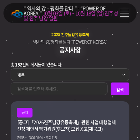
“ 역사의 강 · 평화를 담다 ” - “POWER OF
KOREA ”
10월 03일 (토) ~ 10월 18일 (일)
진주성
및 진주 남강 일원
2025 진주남강유등축제
역사의 강, 평화를 담다 “POWER OF KOREA”
공지사항
총
152건
의 게시물이 있습니다.
검색
공지
[공고] 「2026진주남강유등축제」관련 사업 대행업체
선정 제안서 평가위원(후보자) 모집공고(재공고)
관리자
2026.08.04
조회 115