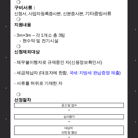
❍
구비서류 :
기타증빙서류
신청서, 사업자등록증사본, 신분증사본,
❍
지원내용
- 3m×3m – 각 1개소 총 3팀
- 현수막 및 전기시설
❍
신청제외대상
- 채무불이행자로 규제중인 자(신용정보확인서)
- 세금체납자 (대표자에 한함,
국세·지방세 완납증명 제출
)
- 서류를 허위로 기재한 자
❍
선정절차
공고 및 접수
→
심사평가
→
대상자
선정 및 협상
→