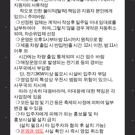
지원자의 서류작성
착오로 인한 불이익(탈락) 책임은 지원자 본인에게
있으니 주의바람.
❍ 선정된 업체는 계약서 작성후 일주일 이내 임대료를
납부하여야
하며, 그렇지 않을 경우 계약은 자동취소
되며, 차순위업체 선정
❍
운영은 오후 1시부터 밤 11시까지 원칙으로 함
❍ 제품 차량 출입 시 반입/반출 시간
12시 이전, 밤 11시
이후 외
시간에는
차량 출입 통제되며 시간 엄수 바람
❍
매장운영으로 발생되는 전기료 등의 경비는
사무국에서
부담함
단, 전기3KW이상 필요시 시설비 입주자 부담
❍
영업장의 특성상 우천시 범람의 위험이 있으니,
사무국의 지시에
따라 신속히 대응바라며, 미대응에 대한 책임은 각
사업장에 있음
❍
모든 일정 및 기간 등은 축제의 사정에 의하여 일부
변경 될 수 있음
❍
타 입주자에게 피해가 되는 홍보물 및 타
홍보시설물 설치 금지
(설치 필요시 타 입주자와 협의 후 설치 가능)
❍
운영권 양도
사실 확인 시 즉시 영업 취소함