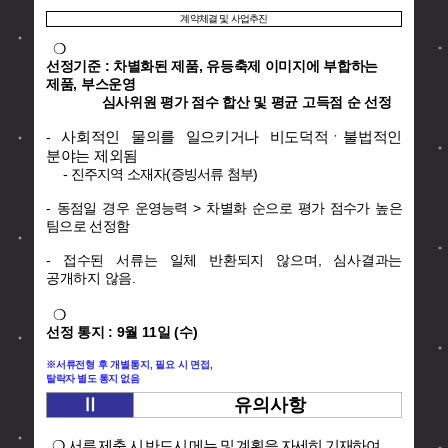
계약체결 및 사업추진
❍
선정기준 : 차별화된 제품, 유등축제 이미지에 부합하는
제품, 부스운영
심사위원 평가 점수 합산 및 평균 고득점 순 선정
사회적인 물의를 일으키거나 비도덕적ㆍ불법적인
-
분야는 제외됨
-
진주지역 소재자(증빙서류 첨부)
-
동점일 경우 운영능력 > 차별화 순으로 평가 점수가 높은
팀으로 선정함
- 접수된 서류는 일체 반환되지 않으며, 심사결과는
공개하지 않음.
❍
선정 통지 : 9월 11일 (수)
※서류전형 후 개별통지, 필요 시 면접,
탈락자 별도 통지 없음
Ⅱ
유의사항
❍
서류 제출 시 반드시 메뉴 및 계획을 자세히 기재하여